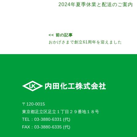
2024年夏季休業と配送のご案内
<< 前の記事
投
おかげさまで創立61周年を迎えました
稿
ナ
ビ
ゲ
ー
〒120-0015
東京都足立区足立１丁目２９番地１８号
シ
TEL：03-3880-6331 (代)
FAX：03-3880-6335 (代)
ョ